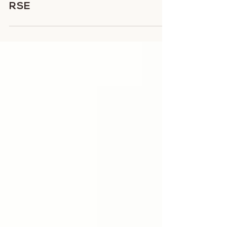
Innovante… Tour d’horizon
des Labels & Certifications
RSE